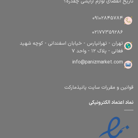
تاریخ انقضای لوازم آرایشی چقدره؟
09102845784
02177359286
تهران - تهرانپارس - خیابان اسفندانی - کوچه شهید
فغانی - پلاک 12 - واحد 7
info@panizmarket.com
قوانین و مقررات سایت پانیذمارکت
نماد اعتماد الکترونیکی