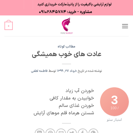
Ski
لوازم آرایشی باکیفیت را از پانیذمارکت خریداری کنید
t
مشاوره - خرید: 09102845784
conten
0
مطالب کوتاه
عادت های خوب همیشگی
نوشته شده در تاریخ
خرداد 27, 1399
توسط
فاطمه لطفی
خوردن آب زیاد
3
خوابیدن به مقدار کافی
خوردن غذای سالم
/ 100
شستن هرماه قلم موهای آرایش
امتیاز سئو