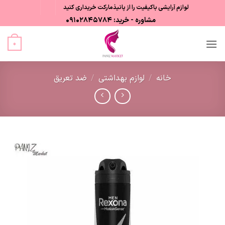
Ski
لوازم آرایشی باکیفیت را از پانیذمارکت خریداری کنید
t
مشاوره - خرید: 09102845784
conten
0
خانه
/
لوازم بهداشتی
/
ضد تعریق